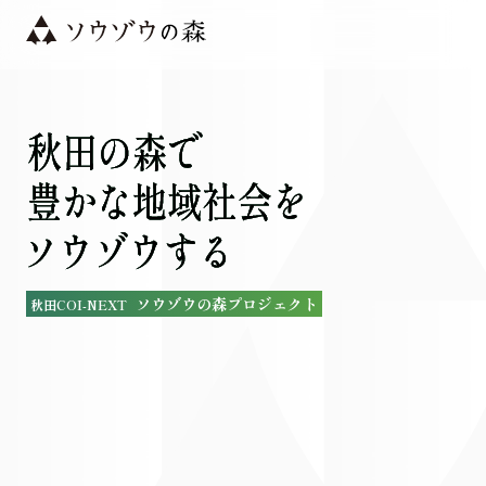
ソウゾウの森
秋田の森で豊かな地域社会をソウゾウする
ソ
ウ
ゾ
ウ
の
森
プ
ロ
ジ
ェ
ク
ト
秋
田
C
O
I
-
N
E
X
T