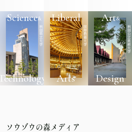
Science
Liberal
Art
&
&
秋
国
秋
田
際
田
県
教
公
立
養
立
大
大
美
学
学
術
大
学
Technology
Arts
Design