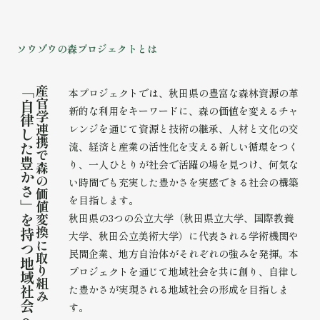
ソ
ウ
ゾ
ウ
の
森
プ
ロ
ジ
ェ
ク
ト
と
は
「
産
本プロジェクトでは、秋田県の豊富な森林資源の革
官
自
新的な利用をキーワードに、森の価値を変えるチャ
学
律
レンジを通じて資源と技術の継承、人材と文化の交
連
し
携
流、経済と産業の活性化を支える新しい循環をつく
た
で
豊
り、一人ひとりが社会で活躍の場を見つけ、何気な
森
か
の
い時間でも充実した豊かさを実感できる社会の構築
さ
価
を目指します。
」
値
秋田県の3つの公立大学（秋田県立大学、国際教養
を
変
換
持
大学、秋田公立美術大学）に代表される学術機関や
に
つ
民間企業、地方自治体がそれぞれの強みを発揮。本
取
地
り
プロジェクトを通じて地域社会を共に創り、自律し
域
組
た豊かさが実現される地域社会の形成を目指しま
社
み
会
す。
へ