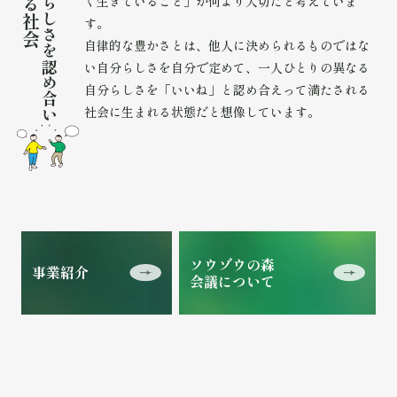
く生きていること」が何より大切だと考えていま
る
ら
し
社
す。
さ
会
自律的な豊かさとは、他人に決められるものではな
を
認
い自分らしさを自分で定めて、一人ひとりの異なる
め
自分らしさを「いいね」と認め合えって満たされる
合
社会に生まれる状態だと想像しています。
い
ソウゾウの森
事業紹介
会議について