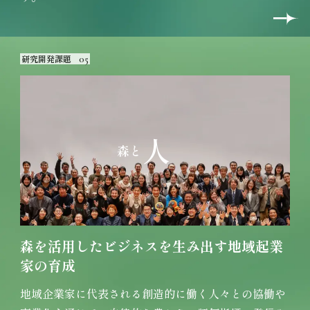
研究開発課題
05
人
森と
森を活用したビジネスを生み出す
地域起業
家の育成
地域企業家に代表される創造的に働く人々との協働や