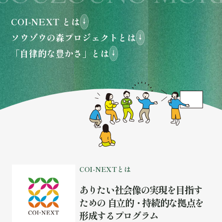
COI-NEXT とは
ソウゾウの森プロジェクトとは
「自律的な豊かさ」とは
C
O
I
-
N
E
X
T
と
は
あ
り
た
い
社
会
像
の
実
現
を
目
指
す
た
め
の
自
立
的
・
持
続
的
な
拠
点
を
形
成
す
る
プ
ロ
グ
ラ
ム