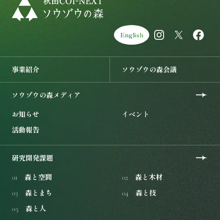
English
事業紹介を開く
ソウゾウの森会議を開く
事業紹介
ソウゾウの森会議
ソウゾウの森メディアを開く
ソウゾウの森メディア
お知らせ
イベント
活動報告
研究開発課題を開く
研究開発課題
森と空間
森と木材
01
02
森とまち
森と技
03
04
森と人
05