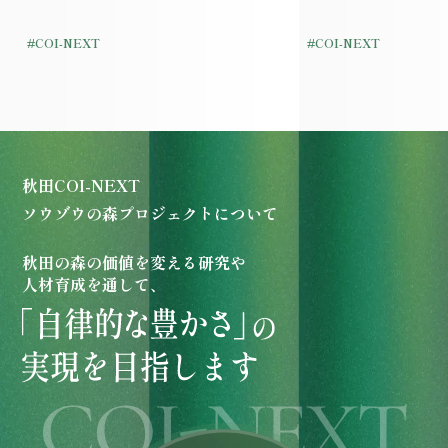
#COI-NEXT
#COI-NEXT
秋
田
C
O
I
-
N
E
X
T
ソ
ウ
ゾ
ウ
の
森
プ
ロ
ジ
ェ
ク
ト
に
つ
い
て
秋
田
の
森
の
価
値
を
変
え
る
研
究
や
人
材
育
成
を
通
し
て
、
の場を中心に、人が変わる（ビジョン共有）、社会が変わる（