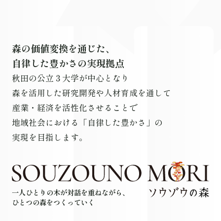
森
の
価
値
変
換
を
通
じ
た
、
自
律
し
た
豊
か
さ
の
実
現
拠
点
秋
田
の
公
立
３
大
学
が
中
心
と
な
り
森
を
活
用
し
た
研
究
開
発
や
人
材
育
成
を
通
し
て
産
業
・
経
済
を
活
性
化
さ
せ
る
こ
と
で
地
域
社
会
に
お
け
る
「
自
律
し
た
豊
か
さ
」
の
実
現
を
目
指
し
ま
す
。
一
人
ひ
と
り
の
木
が
対
話
を
重
ね
な
が
ら
、
ひ
と
つ
の
森
を
つ
く
っ
て
い
く