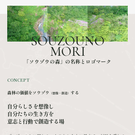
S
O
U
Z
O
U
N
O
M
O
R
I
「
ソ
ウ
ゾ
ウ
の
森
」
の
名
称
と
ロ
ゴ
マ
ー
ク
CONCEPT
森林の価値をソウゾウ
する
（想像・創造）
自分らしさを想像し
自分たちの生き方を
意志と行動で創造する場