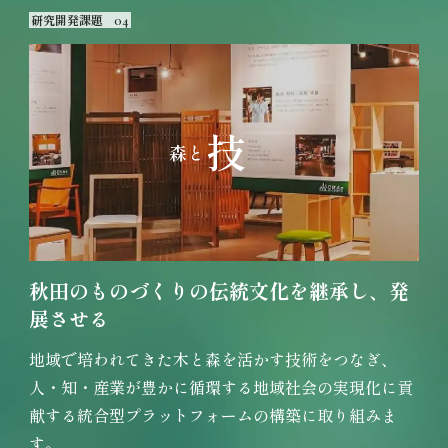
研究開発課題
04
技
森と
秋田のものづくりの伝統文化を
継承し、発
展させる
地域で培われてきた木と森を活かす技術をつなぎ、
人・知・産業が豊かに循環する地域社会の実現化に貢
献する統合型プラットフォームの構築に取り組みま
す。