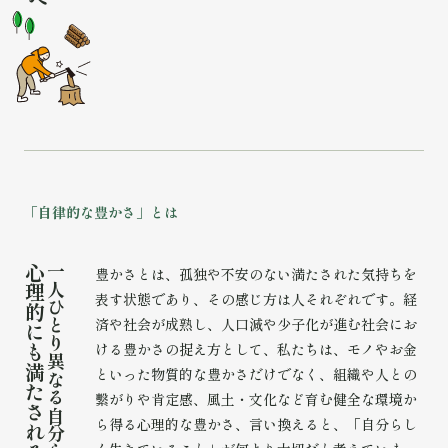
「
自
律
的
な
豊
か
さ
」
と
は
心
一
豊かさとは、孤独や不安のない満たされた気持ちを
人
理
表す状態であり、その感じ方は人それぞれです。経
ひ
的
済や社会が成熟し、人口減や少子化が進む社会にお
と
に
り
ける豊かさの捉え方として、私たちは、モノやお金
も
異
満
といった物質的な豊かさだけでなく、組織や人との
な
た
る
繫がりや肯定感、風土・文化など育む健全な環境か
さ
自
ら得る心理的な豊かさ、言い換えると、「自分らし
れ
分