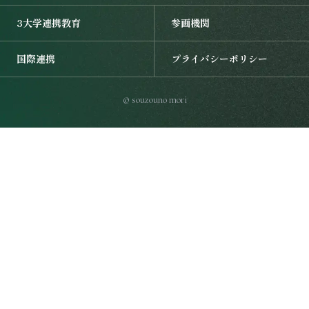
3大学連携教育を開く
参画機関を開く
3大学連携教育
参画機関
国際連携を開く
プライバシーポリシーを開く
国際連携
プライバシーポリシー
© souzouno mori