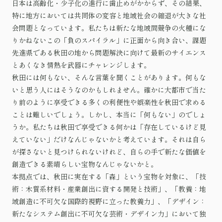
日本は高齢化・少子化の進行に歯止めがかからず、その結果、
特に地方においては共同体の変容と地域社会の縮退が大きな社
会問題となっています。私たちは新たな地域間競争の火種にな
りかねないこの「負のスパイラル」に正面から向き合い、課題
先進県である秋田の地から問題解決に向けて最新のサイエンス
とあくなき情熱を武器にチャレンジします。
秋田には何もない、そんな言葉を聞くことがあります。何もな
いと思う人にはそうなのかもしれません。確かに大都市で当た
り前のように享受できる多くの利便性や娯楽性を秋田で求める
ことは難しいでしょう。しかし、本当に「何もない」のでしょ
うか。私たちは秋田で享受できる何かは「存在しているけど見
えていない」だけなんじゃないかと考えています。それは自ら
が探さないと見つけられないけれど、自らの手で新たな価値を
創造できる素晴らしい宝物なんじゃないかと。
本拠点では、秋田に実在する「森」という宝物を対象に、「技
術：木質系材料・産業創出に資する開発と技術」、「教養：地
域創造に不可欠な国際的視野に立った教養力」、「デザイン：
新たなシステム創出に不可欠な芸術・デザイン力」において独