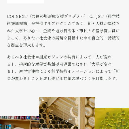
COI-NEXT（共創の場形成支援プログラム）は、JST（科学技
術振興機構）が推進するプログラムであり、知と人材が集積さ
れた大学を中心に、企業や地方自治体・市民との産学官共創に
よって、ありたい社会像の実現を目指すための自立的・持続的
な拠点を形成します。
あるべき社会像＝拠点ビジョンの共有によって「人が変わ
る」、持続的な産学官共創拠点運営のために「大学が変わ
る」、産学官連携による科学技術イノベーションによって「社
会が変わる」ことを成し遂げる共創の場づくりを目指します。