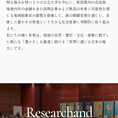
特な強みを持つ３つの公立大学を中心に、秋田県内の自治体、
地域内外の金融を含む民間企業および秋田の未来と可能性を信
じる地域起業家の叡智を結集して、森の価値変換を通じた、自
律した豊かさの実現という大きな社会変革に学際的に取り組み
ます。
私たちの描く未来は、地域の自然・歴史・文化・産業に根ざし
た新たな「豊かさ」を創造し続ける「世界に通じる日本の地
方」です。
R
e
s
e
a
r
c
h
a
n
d