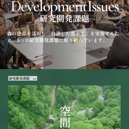
D
e
v
e
l
o
p
m
e
n
t
I
s
s
u
e
s
研
究
開
発
課
題
森の恵みを活用し「自律した豊かさ」を実現するた
め、5つの研究開発課題に取り組んでいます。
研究開発課題
01
空間
森と