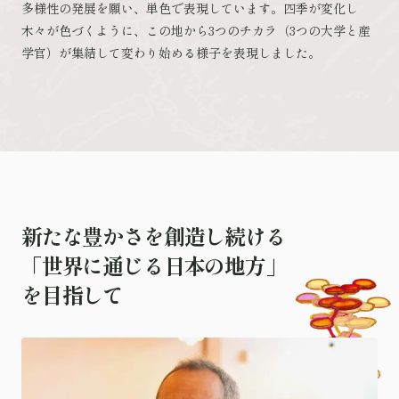
多様性の発展を願い、単色で表現しています。四季が変化し
木々が色づくように、この地から3つのチカラ（3つの大学と産
学官）が集結して変わり始める様子を表現しました。
新
た
な
豊
か
さ
を
創
造
し
続
け
る
「
世
界
に
通
じ
る
日
本
の
地
方
」
を
目
指
し
て