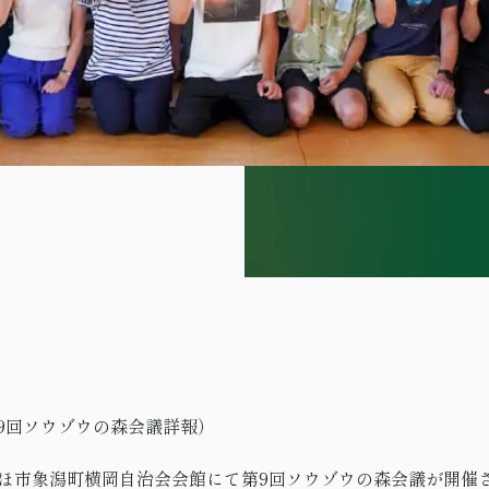
9回ソウゾウの森会議詳報）
にかほ市象潟町横岡自治会会館にて第9回ソウゾウの森会議が開催