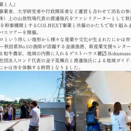
業と人」
事業者、大学研究者や行政関係者など運営も合わせて35名の参
株）上の山放牧場代表の渡邊強氏をファシリテーターとして秋
を幹事機関とするCOI-NEXT事業と共催のかたちで取り組み
バスツアーを開催。
キロという珍しい地形から様々な産業や文化が生まれたにかほ
ロワー秋田県No.1の漁師が活躍する金浦漁港、新産業支援センタ
和牛農家、地域の内側に入れるゲストハウス麓〼-Rokumas
社団法人ロンド代表の金子晃輝氏と渡邊強氏による地域ガイド
にかほ市を体験する時間となりました。