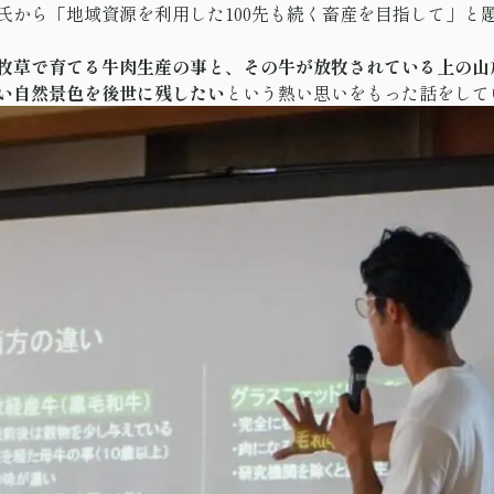
氏から「地域資源を利用した100先も続く畜産を目指して」と
牧草で育てる牛肉生産の事と、その牛が放牧されている上の山
い自然景色を後世に残したい
という熱い思いをもった話をして