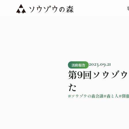
2023.09.21
活動報告
第9回ソウゾ
た
#ソウゾウの森会議
#森と人
#開