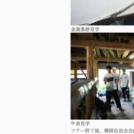
金浦漁港見学
牛舎見学
ツアー終了後、横岡自治会会