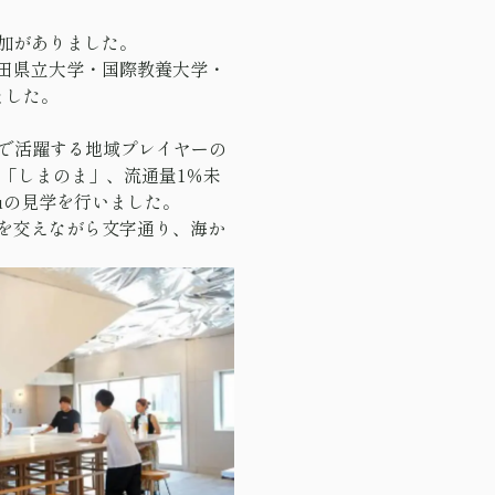
加がありました。
田県立大学・国際教養大学・
ました。
市で活躍する地域プレイヤーの
ー「しまのま」、流通量1％未
uの見学を行いました。
を交えながら文字通り、海か