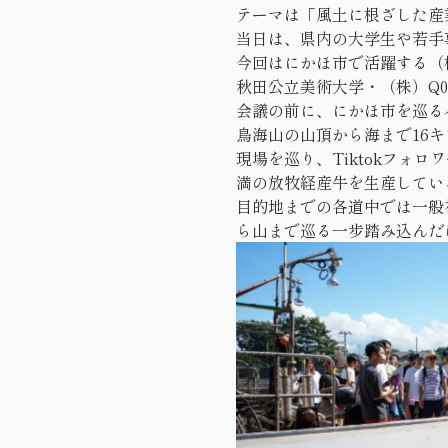
テーマは「風土に根ざした産
当日は、県内の大学生や若手
今回はにかほ市で活躍する（
秋田公立美術大学・（株）Q0
会議の前に、にかほ市を巡る
鳥海山の山頂から海まで16
現場を巡り、Tiktokフォ
満の放牧経産牛を生産している
目的地までの各道中では一般
ら山まで巡る一步踏み込んだ