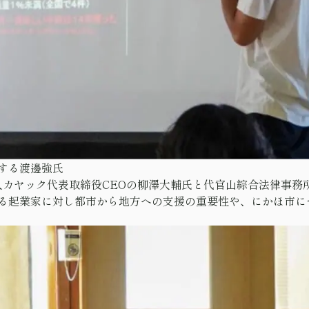
する渡邊強氏
人カヤック代表取締役CEOの柳澤大輔氏と代官山綜合法律事務
る起業家に対し都市から地方への支援の重要性や、にかほ市に