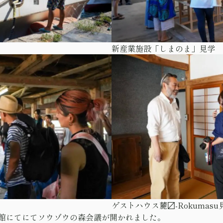
新産業施設「しまのま」見学
ゲストハウス麓〼-Rokumasu
館にてにてソウゾウの森会議が開かれました。