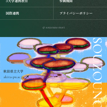
3大学連携教育
参画機関
国際連携を開く
プライバシーポリシーを開く
国際連携
プライバシーポリシー
© souzouno mori
SOUZOUNO MORI
秋田県立大学
akita-pu.ac.jp