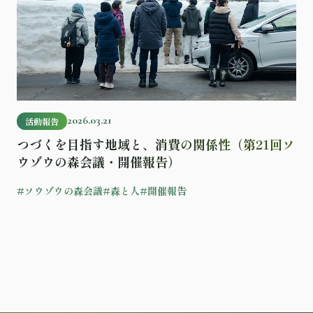
2026.03.21
活動報告
つづくを目指す地域と、消費の関係性（第21回ソ
ウゾウの森会議・開催報告）
#ソウゾウの森会議
#森と人
#開催報告