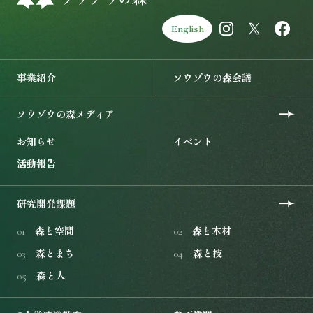
English
事業紹介を開く
ソウゾウの森会議を開く
事業紹介
ソウゾウの森会議
ソウゾウの森メディアを開く
ソウゾウの森メディア
お知らせ
イベント
活動報告
研究開発課題を開く
研究開発課題
森と空間
森と木材
01
02
森とまち
森と技
03
04
森と人
05
3大学連携教育を開く
参画機関を開く