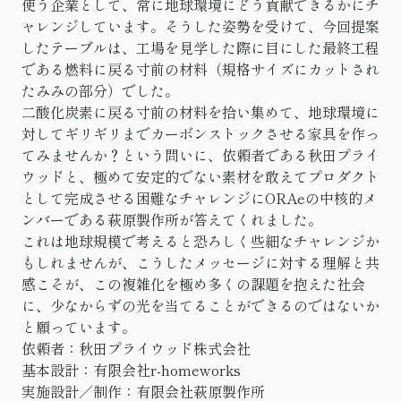
使う企業として、常に地球環境にどう貢献できるかにチ
ャレンジしています。そうした姿勢を受けて、今回提案
したテーブルは、工場を見学した際に目にした最終工程
である燃料に戻る寸前の材料（規格サイズにカットされ
たみみの部分）でした。
二酸化炭素に戻る寸前の材料を拾い集めて、地球環境に
対してギリギリまでカーボンストックさせる家具を作っ
てみませんか？という問いに、依頼者である秋田プライ
ウッドと、極めて安定的でない素材を敢えてプロダクト
として完成させる困難なチャレンジにORAeの中核的メ
ンバーである萩原製作所が答えてくれました。
これは地球規模で考えると恐ろしく些細なチャレンジか
もしれませんが、こうしたメッセージに対する理解と共
感こそが、この複雑化を極め多くの課題を抱えた社会
に、少なからずの光を当てることができるのではないか
と願っています。
依頼者：秋田プライウッド株式会社
基本設計：有限会社r-homeworks
実施設計／制作：有限会社萩原製作所