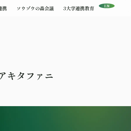
EN
連携
ソウゾウの森会議
3大学連携教育
eアキタファニ