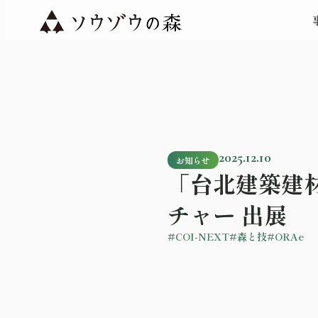
2025.12.10
お知らせ
「台北建築建材
チャー 出展
#COI-NEXT
#森と技
#ORAe