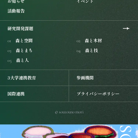
お知らせ
イベント
活動報告
研究開発課題を開く
研究開発課題
森と空間
森と木材
01
02
森とまち
森と技
03
04
森と人
05
3大学連携教育を開く
参画機関を開く
3大学連携教育
参画機関
国際連携を開く
プライバシーポリシーを開く
国際連携
プライバシーポリシー
© souzouno mori