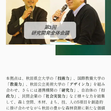
本拠点は、秋田県立大学の「
技術力
」、国際教養大学の
「
教養力
」、秋田公立美術大学の「
デザイン力
」を組み
合わせ、さらには連携機関の「
研究力
」、自治体の「
行
政力
」、民間企業の「
社会実装力
」など様々な力を結集
して、森と空間、木材、まち、技、人の5項目を創造的
に掛け合わせながら秋田の豊かな森林資源に新たな価値