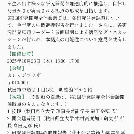
を生み出す様々な研究開発を加速度的に推進し、自律し
た豊かさが実現される拠点の形成を目指します。
第3回研究開発全体会議では、各研究開発課題につい
て、今年度の中間進捗報告を行いました。さらに、各研
究開発課題リーダーと参画機関による活発なディスカッ
ションが行われ、本拠点の可能性について意見を共有し
ました。
【開催日時】
2025年10月23日（木）13:00~17:00
【会場】
カレッジプラザ
〒010-0001
秋田市中通２丁目1-51 明徳館ビル２階
【次第】
（※記載の役職は、第3回研究開発全体会議開
催時点のものとなります。）
1. 挨拶（秋田県立大学 理事長兼副学長 福田裕穂 氏）
2. 開会趣旨説明（秋田県立大学 木材高度加工研究所 所
長 高田克彦 氏）
3. 研究開発課題4の進捗報告（秋田公立美術大学 美術学