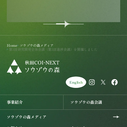
お問い合わせページを開く
Home
ソウゾウの森メディア
第3回研究開発全体会議（第3回進捗会議）を開催しました
English
事業紹介を開く
ソウゾウの森会議を開く
事業紹介
ソウゾウの森会議
ソウゾウの森メディアを開く
ソウゾウの森メディア