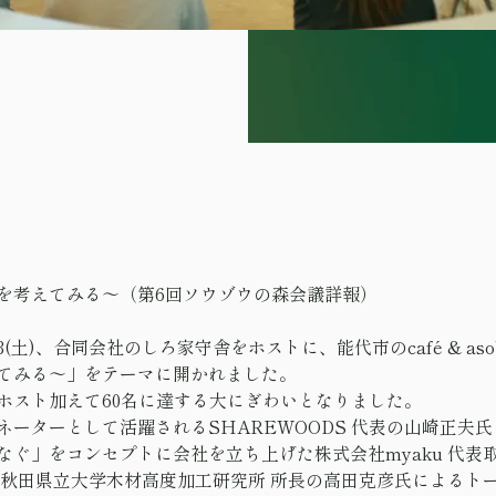
を考えてみる〜（第6回ソウゾウの森会議詳報）
土)、合同会社のしろ家守舎をホストに、能代市のcafé & asob
てみる〜」をテーマに開かれました。
とホスト加えて60名に達する大にぎわいとなりました。
ネーターとして活躍されるSHAREWOODS 代表の山崎正夫
なぐ」をコンセプトに会社を立ち上げた株式会社myaku 代表
、秋田県立大学木材高度加工研究所 所長の高田克彦氏によるト