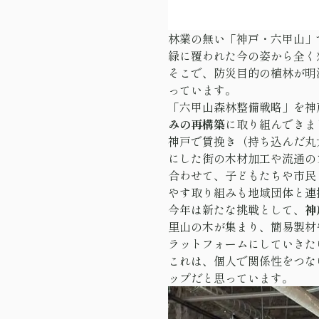
林業の無い「神戸・六甲山」
緑に覆われた今の姿から全く
そこで、防災目的の植林が明治
っています。
「六甲山森林整備戦略」を神
みの再構築
に取り組んできま
神戸で賃挽き（持ち込んだ丸
にした街の木材加工や流通の
合わせて、子どもたちや市民
やす取り組みも地域団体と連
今年は新たな挑戦として、
神
里山の木が集まり、簡易製材
ラットフォームにしていきた
これは、個人で関係性をつな
ップだと思っています。