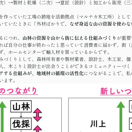
次）→製材と乾燥（二次）→意匠（設計）と加工から販売（三
を作っていた工場の跡地を活動拠点（マルナカ木工所）として
いていたときに「外材ばかりで、
なぜ身近な山の資源を使わな
るにつれ、
山林の資源を山から街に伝える仕組みづくり
が重要
れば自分の仕事が終わったと思っていて消費者に届かず、街（
ず、ホームセンターで輸入材を買っているからです。
みづくりとして、森林所有者や製材業者、設計士、木工家、個
人、木こりと設計士が出会うことができるコミュニティーづく
アする仕組みが、地域材の循環の活性化
につながることで、私
います。