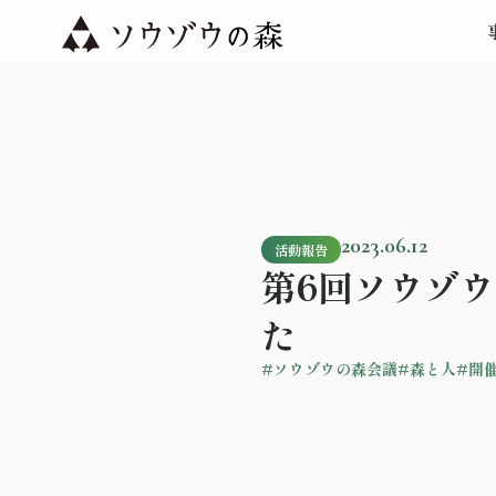
2023.06.12
活動報告
第6回ソウゾ
た
#ソウゾウの森会議
#森と人
#開