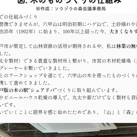
での仕組みづくり
想像できませんが、六甲山は明治初期にハゲ山で、土砂崩れや
35年（1902年）に始まり、100年以上経った今、
大きくなり
戸市が策定して山林資源の活用が期待される中、私は
林業の無
した。
太を製材）できる貴重な製材所と繋がり、市営の木材乾燥場（
プレーヤーを繫いでいきました。
とのワークショップを通じて、六甲山の木を使ったものづくり
携して進めてきました。
戸版の木の駅“シェアドバ”
づくりに取り組んでいます。
やビニールハウス乾燥の導入で、丸太や薪だけでなく製材も資
いです。
いでいくことに限界を感じ始めたためであり、「山」と「森」