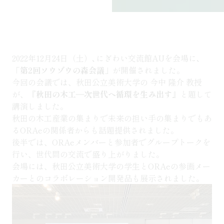
2022年12月24日（土）､にぎわい交流館AUを会場に､
「
第2回ソウゾウの森会議
」が開催されました。
今回の会議では、秋田公立美術大学の 今中 隆介 教授
が、『
秋田の木工―次世代へ循環を生み出す
』と題して
講演しました。
秋田の木工産業の集まりで未来の担い手の集まりでもあ
るORAeの関係者からも話題提供されました。
後半では、ORAeメンバーと参加者でグループトークを
行い、世代間の交流で盛り上がりました。
会場には、秋田公立美術大学の学生とORAeの参画メー
カーとのコラボレーション開発品も展示されました。