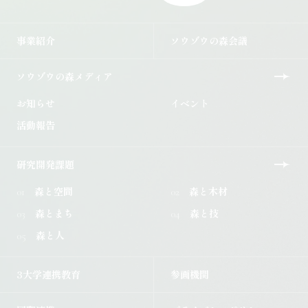
事業紹介を開く
ソウゾウの森会議を開く
事業紹介
ソウゾウの森会議
ソウゾウの森メディアを開く
ソウゾウの森メディア
お知らせ
イベント
活動報告
研究開発課題を開く
研究開発課題
森と空間
森と木材
01
02
森とまち
森と技
03
04
森と人
05
3大学連携教育を開く
参画機関を開く
3大学連携教育
参画機関
国際連携を開く
プライバシーポリシーを開く