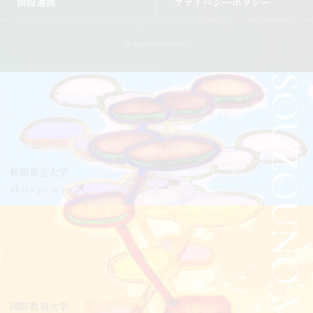
国際連携
プライバシーポリシー
© souzouno mori
SOUZOUNO MORI
秋田県立大学
akita-pu.ac.jp
国際教養大学