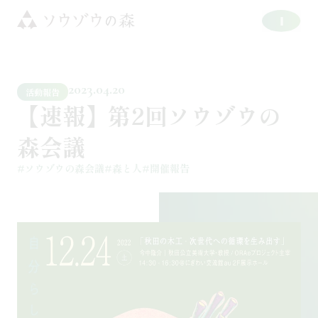
2023.04.20
活動報告
【速報】第2回ソウゾウの
森会議
#ソウゾウの森会議
#森と人
#開催報告